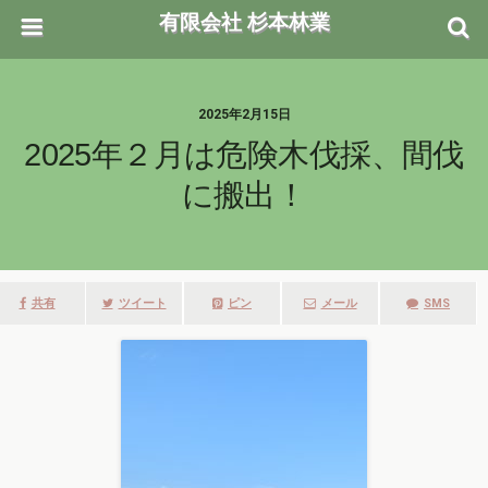
有限会社 杉本林業
2025年2月15日
2025年２月は危険木伐採、間伐
に搬出！
共有
ツイート
ピン
メール
SMS