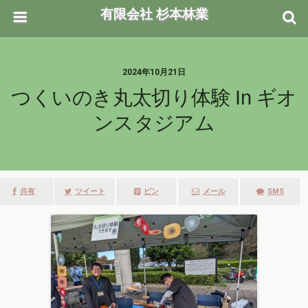
有限会社 杉本林業
2024年10月21日
つくいのき丸太切り体験 In ギオ
ンスタジアム
共有
ツイート
ピン
メール
SMS