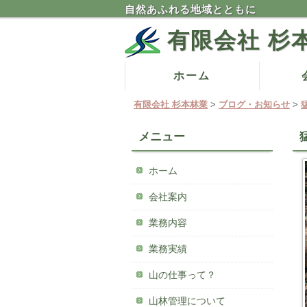
自然あふれる地域とともに
有限会社 杉
コ
ホーム
メインメニュー
ン
有限会社 杉本林業
>
ブログ・お知らせ
>
テ
ン
メニュー
ツ
へ
ホーム
移
動
会社案内
業務内容
業務実績
山の仕事って？
山林管理について