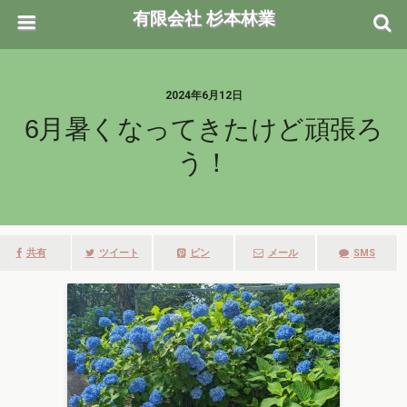
有限会社 杉本林業
2024年6月12日
6月暑くなってきたけど頑張ろ
う！
共有
ツイート
ピン
メール
SMS