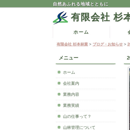
自然あふれる地域とともに
有限会社 杉
コ
ホーム
メインメニュー
ン
有限会社 杉本林業
>
ブログ・お知らせ
>
テ
ン
メニュー
ツ
へ
ホーム
移
動
会社案内
業務内容
業務実績
山の仕事って？
山林管理について