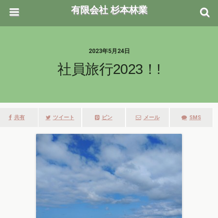
有限会社 杉本林業
2023年5月24日
社員旅行2023！!
共有
ツイート
ピン
メール
SMS