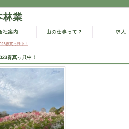
本林業
会社案内
山の仕事って？
求人
2023春真っ只中！
2023春真っ只中！