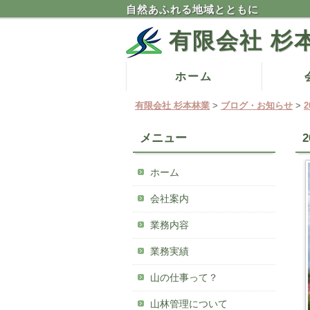
自然あふれる地域とともに
有限会社 杉
コ
ホーム
メインメニュー
ン
有限会社 杉本林業
>
ブログ・お知らせ
>
テ
ン
メニュー
ツ
へ
ホーム
移
動
会社案内
業務内容
業務実績
山の仕事って？
山林管理について