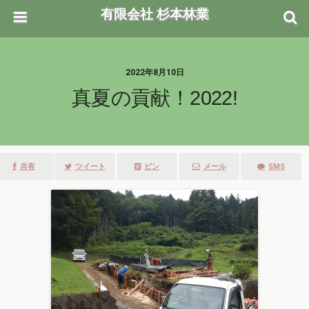
有限会社 杉本林業
2022年8月10日
真夏の貢献！2022!
共有
ツイート
ピン
メール
SMS