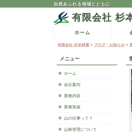
自然あふれる地域とともに
有限会社 杉
コ
ホーム
メインメニュー
ン
有限会社 杉本林業
>
ブログ・お知らせ
>
テ
ン
メニュー
ツ
へ
ホーム
移
動
会社案内
業務内容
業務実績
山の仕事って？
山林管理について