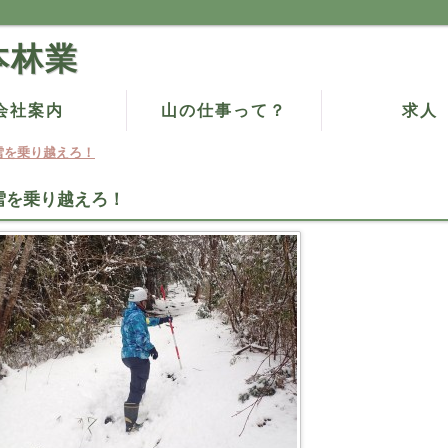
本林業
会社案内
山の仕事って？
求人
雪を乗り越えろ！
雪を乗り越えろ！