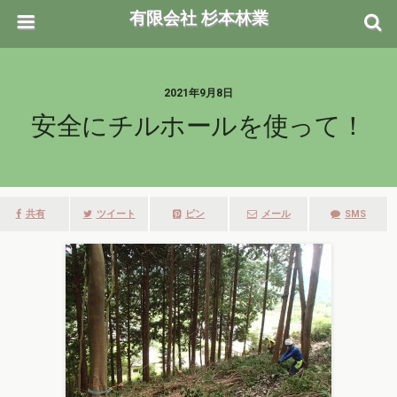
有限会社 杉本林業
2021年9月8日
安全にチルホールを使って！
共有
ツイート
ピン
メール
SMS