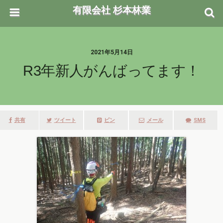
有限会社 杉本林業
2021年5月14日
R3年新人がんばってます！
共有
ツイート
ピン
メール
SMS