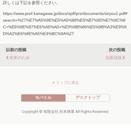
詳しくは下記を参照ください。
https://www.pref.kanagawa.jp/docs/xp8/prs/documents/siryou1.pdf#
search=%27%E7%A5%9E%E5%A5%88%E5%B7%9D%E7%9C%8
C+%E6%9E%97%E6%A5%AD+%E9%9B%86%E5%9B%A3%E9%9
D%A2%E6%8E%A5%E4%BC%9A%27
以前の投稿
次の投稿
未来のため
法面伐採
トップに戻る
モバイル
デスクトップ
Copyright © 有限会社 杉本林業 All Rights Reserved.