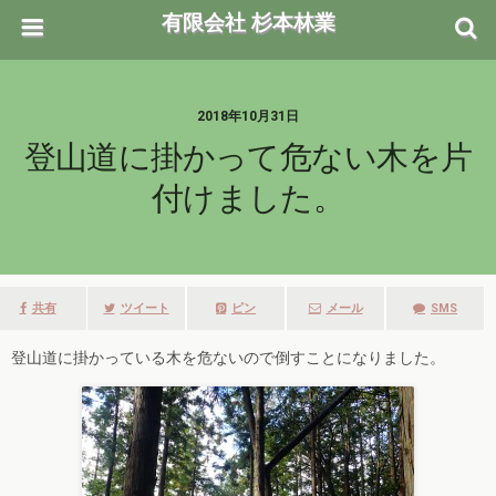
有限会社 杉本林業
2018年10月31日
登山道に掛かって危ない木を片
付けました。
共有
ツイート
ピン
メール
SMS
登山道に掛かっている木を危ないので倒すことになりました。